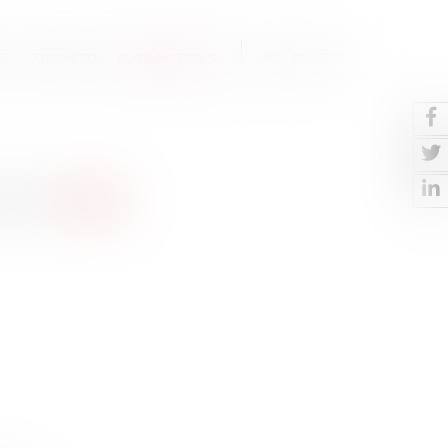
S
CONTACTO
BLOG-NOTICIAS
FR
EN
ESP
 para >
España