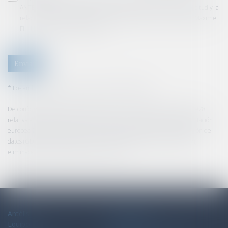
ANTELIS GARCIA y el anfitrión de este sitio como parte de mi solicitud y la
relación con ANTELIS GARCIA y / o ANNUAIRE_CIVILITE_MAITRE Maxime
FILLUZEAU que pueda ocasionar.
Enviar
* Los ambitos suguido de un asterisco son obligatorias
De conformidad con la ley enmendada n ° 78-17 del 6 de enero de 1978
relativa a las computadoras, los archivos y las libertades, y la reglamentación
europea 2016/679, conocida como el Reglamento general de protección de
datos (GDPR), usted tiene acceso a un derecho de acceso, rectificación,
eliminación de información que le concierne.
Antélis
Mapa del sitio
Equipo
Aviso legal