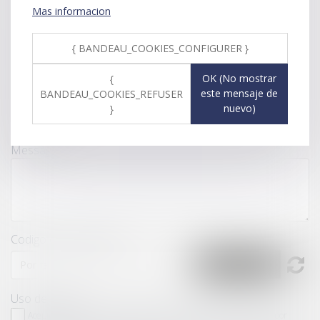
Mas informacion
{ BANDEAU_COOKIES_CONFIGURER }
Téléphone
OK (No mostrar
{
este mensaje de
BANDEAU_COOKIES_REFUSER
Objet
nuevo)
}
Message
Codigo de verificacion
Uso de datos
Acepto que la información ingresada será tratada informalmente por