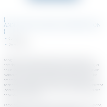
{
ANNUAIRE_DOMAINES_INTERVENTION
}
Corporate
Derecho penal
Abogado en el Colegio de PARIS, titular de un Master II en
derecho multimedia y informática (Paris II Pantheon Assas) et
de un Master II en derecho penal y procedimiento penal (Paris
Nanterre La Défense), Maxime Filluzeau asesora y asiste las
empresas y particulares en derecho mercantil (creación de
sociedades, aprobaciones de cuentas…), redacción de contratos
(contratos de arrendamiento comercial, condiciones generales
de venta y de servicios…).
También interviene en litigios mercantiles (cobro de impagados,