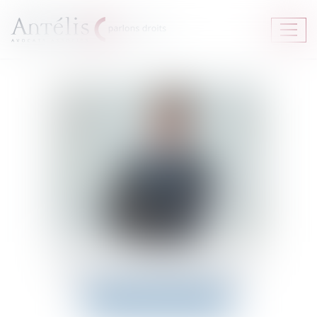
Ouvrir
le
menu
Maxime
FILLUZEAU
{ ANNUAIRE_CONTACTER }