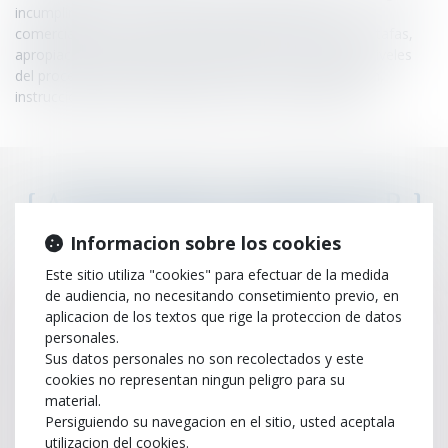
incumplimiento de contratos, ruptura de relaciones
comerciales…) así como en derecho penal mercantil (estafas,
apropiación indebida de bienes sociales…) a todos los niveles
del procedimiento penal (asistencia durante la detención,
instrucción penal, procedimiento ante el tribunal penal).
{ ANNUAIRE_CONTACTER }
Maxime
FILLUZEAU
Informacion sobre los cookies
Este sitio utiliza "cookies" para efectuar de la medida
de audiencia, no necesitando consetimiento previo, en
Nom
aplicacion de los textos que rige la proteccion de datos
personales.
Sus datos personales no son recolectados y este
Prénom
cookies no representan ningun peligro para su
material.
Persiguiendo su navegacion en el sitio, usted aceptala
utilizacion del cookies.
E-mail