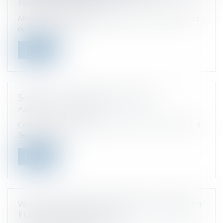
Publicado el :
27/01/2022
Afin d’instaurer davantage d’équité entre les plateformes
de vente en ligne e...
Leer ms
Soldes : ne vous faites pas avoir !
Publicado el :
20/01/2022
Cette année, les soldes d’hiver ont lieu du 12 janvier au 8
février 2022. Dur...
Leer ms
Wish reste exclu des recherches Google en
France, l’appel est refusé