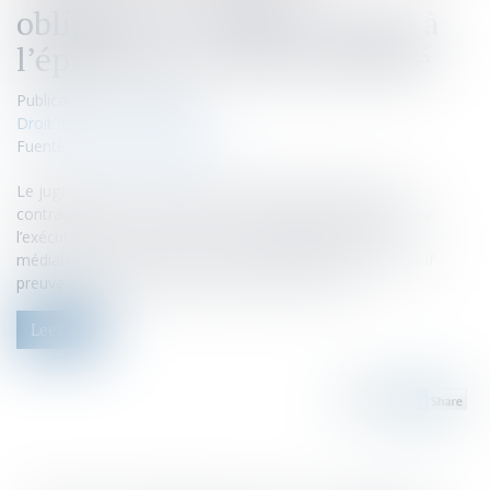
obligatoire : l’office du juge à
l’épreuve d’un abus présumé
Publicado el :
17/02/2022
Droit de la consommation
Fuente :
actu.dalloz-etudiant.fr
Le juge doit examiner d’office la régularité d’une clause
contraignant le consommateur, en cas de litige portant sur
l’exécution du contrat, à recourir obligatoirement à une
médiation avant la saisine du juge, présumée abusive, sauf
preuve contraire rapportée par le professionnel...
Leer ms