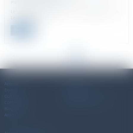
Publicado el :
14/01/2022
Le tribunal administratif de Paris a rejeté l'appel de Wish.
Le site marchand...
Leer ms
<<
<
...
4
5
6
7
8
9
10
>
>>
Antélis
Mapa del sitio
Equipo
Aviso legal
Competencias
Politique de confidentialité
Contacto
Politique de cookies
Blog-Noticias
Artículos
Antélis Avocats Associés