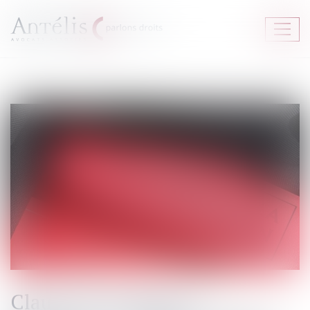
Ouvrir
le
menu
Clause de médiation