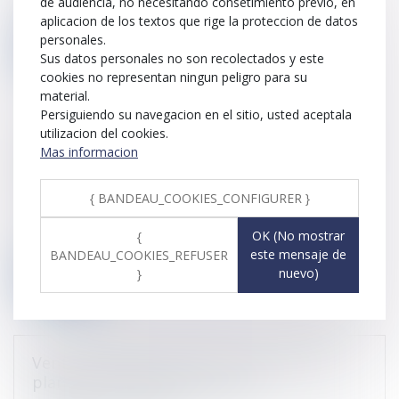
de audiencia, no necesitando consetimiento previo, en
contraignant le con...
aplicacion de los textos que rige la proteccion de datos
personales.
Leer ms
Sus datos personales no son recolectados y este
cookies no representan ningun peligro para su
material.
Persiguiendo su navegacion en el sitio, usted aceptala
La décision prise uniquement par
utilizacion del cookies.
unanimité des participants à l'assemblée
Mas informacion
doit être réputée nulle
Publicado el :
15/02/2022
{ BANDEAU_COOKIES_CONFIGURER }
En matière de délibérations adoptées par les associés,
OK (No mostrar
{
qu’il s’agisse de la t...
este mensaje de
BANDEAU_COOKIES_REFUSER
nuevo)
}
Leer ms
Vente à distance de livres : vers un tarif
plancher des frais de livraison