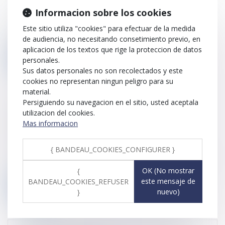
Publicado el :
11/05/2021
Informacion sobre los cookies
Etendu par arrêté du 2 avril 2021, l’accord national
Este sitio utiliza "cookies" para efectuar de la medida
interprofessionnel du 26...
de audiencia, no necesitando consetimiento previo, en
aplicacion de los textos que rige la proteccion de datos
Leer ms
personales.
Sus datos personales no son recolectados y este
cookies no representan ningun peligro para su
material.
Persiguiendo su navegacion en el sitio, usted aceptala
Licenciement économique : jusqu’où
utilizacion del cookies.
personnaliser la recherche d’un
Mas informacion
reclassement dans le groupe ?
Publicado el :
28/04/2021
{ BANDEAU_COOKIES_CONFIGURER }
L’employeur qui recherche des postes disponibles au sein
du groupe pour le re...
OK (No mostrar
{
este mensaje de
BANDEAU_COOKIES_REFUSER
Leer ms
nuevo)
}