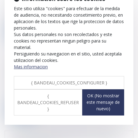
Publicado el :
17/11/2021
Este sitio utiliza "cookies" para efectuar de la medida
En tant qu’employeur, lors de toute procédure de
de audiencia, no necesitando consetimiento previo, en
licenciement, vous devez con...
aplicacion de los textos que rige la proteccion de datos
personales.
Leer ms
Sus datos personales no son recolectados y este
cookies no representan ningun peligro para su
material.
Persiguiendo su navegacion en el sitio, usted aceptala
L’employeur ne peut pas proposer au
utilizacion del cookies.
Mas informacion
salarié inapte un poste de reclassement
non conforme à la convention collective !
Publicado el :
10/11/2021
{ BANDEAU_COOKIES_CONFIGURER }
Avant de pouvoir licencier un salarié inapte, l'employeur
OK (No mostrar
{
doit s’assurer qu’i...
este mensaje de
BANDEAU_COOKIES_REFUSER
nuevo)
}
Leer ms