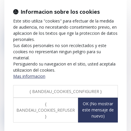
irrégulière : une amende forfaitaire
désormais possible
Informacion sobre los cookies
Publicado el :
27/04/2023
Este sitio utiliza "cookies" para efectuar de la medida
L’organisateur d’une vente au déballage non déclarée
de audiencia, no necesitando consetimiento previo, en
peut désormais payer une...
aplicacion de los textos que rige la proteccion de datos
personales.
Leer ms
Sus datos personales no son recolectados y este
cookies no representan ningun peligro para su
material.
Persiguiendo su navegacion en el sitio, usted aceptala
Avis de mise en recouvrement et règles de
utilizacion del cookies.
notification à une adresse autre que le
Mas informacion
siège social
Publicado el :
26/04/2023
{ BANDEAU_COOKIES_CONFIGURER }
Dès lors que l'administration fiscale, ou l'administration
OK (No mostrar
{
des douanes statua...
este mensaje de
BANDEAU_COOKIES_REFUSER
nuevo)
}
Leer ms