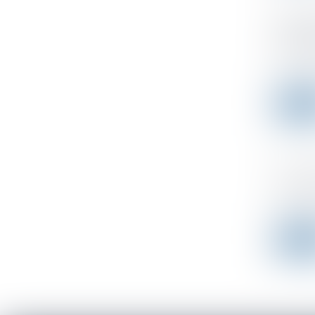
Nouvel
frais 
Publicad
Le 11 mar
Leer 
Un PSE
Publicad
Une entr
Leer 