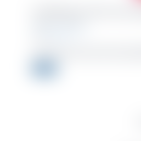
Un PSE peut suivre une ru
Publicado el :
13/04/2022
Droit du travail - Employeurs
Fuente :
www.efl.fr
Une entreprise peut mettre en œuvre un plan de sauve
d'appel de Paris dans une décision dont elle a signalé l
Leer ms