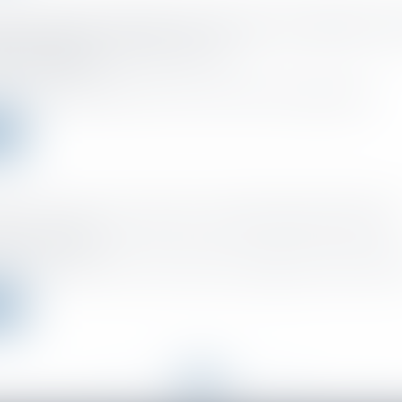
les précisions du Boss sur les frais de mobilité, la D
de transport et les tests Covid
o el :
14/04/2022
s dernier, le Bulletin officiel de la sécurité sociale a apporté que...
ms
 peut suivre une rupture conventionnelle collective
o el :
13/04/2022
eprise peut mettre en œuvre un plan de sauvegarde de l’emploi imméd
ms
<<
<
...
51
52
53
54
55
56
57
...
>
>>