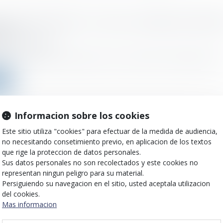
e conventionnelle : le recours au téléservice désor
toire
o el :
21/04/2022
itions de dépôt à l’administration de la demande d’homologation de la
ms
Informacion sobre los cookies
tion patronale de cotiser à hauteur de 1,5 % en mat
Este sitio utiliza "cookies" para efectuar de la medida de audiencia,
voyance des cadres : prise en compte du financeme
no necesitando consetimiento previo, en aplicacion de los textos
 de « frais de santé »
que rige la proteccion de datos personales.
Sus datos personales no son recolectados y este cookies no
o el :
21/04/2022
representan ningun peligro para su material.
ifier si l'employeur respecte son obligation de cotiser en matière de...
Persiguiendo su navegacion en el sitio, usted aceptala utilizacion
del cookies.
ms
Mas informacion