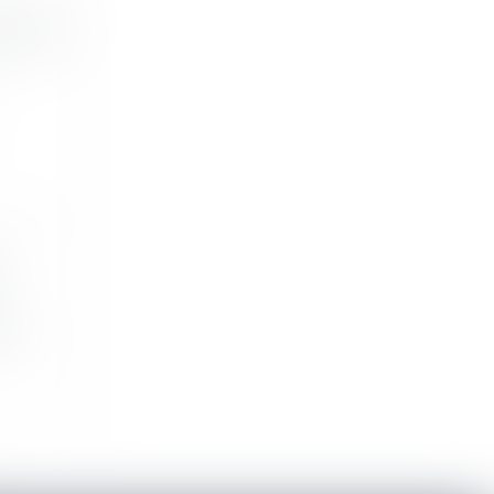
FS, les
ia...