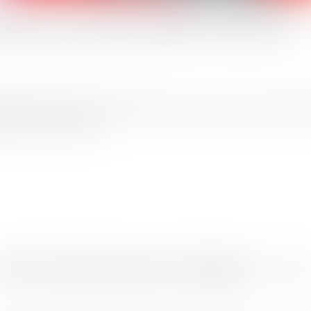
pture conventionnelle collective
garde de l’emploi immédiatement après une rupture conventionnelle co
’intérêt jurisprudentiel.