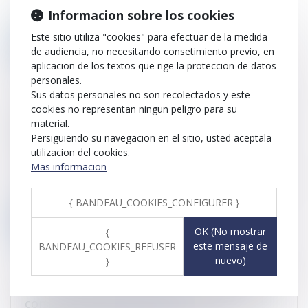
Les règles de responsabilité des associés d’une société
Informacion sobre los cookies
vis-à-vis des dettes...
Este sitio utiliza "cookies" para efectuar de la medida
Leer ms
de audiencia, no necesitando consetimiento previo, en
aplicacion de los textos que rige la proteccion de datos
personales.
Sus datos personales no son recolectados y este
Réalisation d'heures supplémentaires et
cookies no representan ningun peligro para su
material.
besoins de service : c'est l'employeur qui
Persiguiendo su navegacion en el sitio, usted aceptala
décide
utilizacion del cookies.
Publicado el :
22/06/2022
Mas informacion
La réponse ministérielle n° 38285 du 10 mai 2022 apporte
des précisions sur l...
{ BANDEAU_COOKIES_CONFIGURER }
Leer ms
OK (No mostrar
{
este mensaje de
BANDEAU_COOKIES_REFUSER
nuevo)
}
Abus de position dominante : le droit de la
concurrence peut-il limiter la liberté