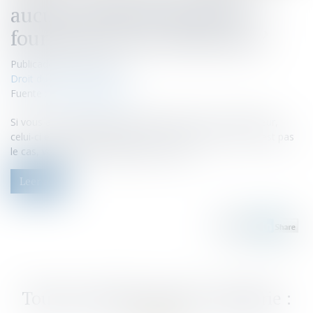
aucun travail ne vous est
fourni par votre hiérarchie?
Publicado el :
07/12/2021
Droit du travail - Salariés
Fuente :
www.challenges.fr
Si vous avez signé un contrat de travail avec un employeur,
celui-ci est dans l'obligation de fournir du travail. Si ce n'est pas
le cas, vous pouvez l'attaquer en justice.
Leer ms