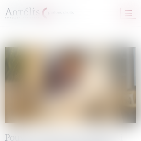
Ouvrir
le
menu
Pouvez-vous rester salarié si