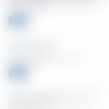
France has complex tax rules and little comprehensive
information for non-nat...
Leer ms
Les droits de donation
Publicado el :
23/11/2021
Les principes et champs d'application des droits de
donation : exonérations,...
Leer ms
Conséquence du recours systématique aux
heures supplémentaires
Publicado el :
23/11/2021