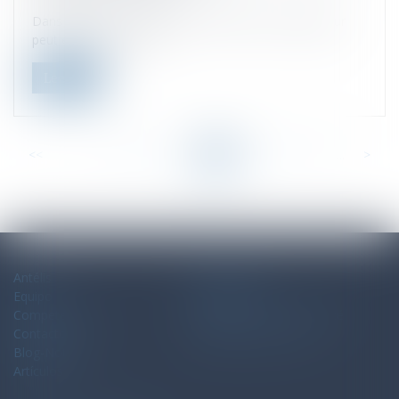
Dans le cadre de son pouvoir de direction, l’employeur
peut exiger de ses sal...
Leer ms
<<
<
...
65
66
67
68
69
70
71
...
>
>>
Antélis
Mapa del sitio
Equipo
Aviso legal
Competencias
Politique de confidentialité
Contacto
Politique de cookies
Blog-Noticias
Artículos