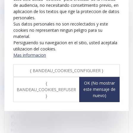
de audiencia, no necesitando consetimiento previo, en
aplicacion de los textos que rige la proteccion de datos
Leer ms
personales.
Sus datos personales no son recolectados y este
cookies no representan ningun peligro para su
material.
Transparence fiscale des multinationales :
Persiguiendo su navegacion en el sitio, usted aceptala
le Parlement européen adopte la «
utilizacion del cookies.
déclaration publique pays par pays »
Mas informacion
Publicado el :
24/11/2021
Afin de lutter contre l’évasion fiscale, le Parlement a
{ BANDEAU_COOKIES_CONFIGURER }
approuvé aujourd’hui...
OK (No mostrar
{
Leer ms
este mensaje de
BANDEAU_COOKIES_REFUSER
nuevo)
}
Webinar : Calling all French nonresidents:
get answers about French taxation policy
Publicado el :
24/11/2021