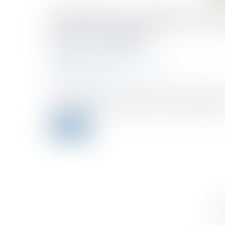
Pénalité pour défaut de dé
pris en compte
Publicado el :
13/02/2024
Droit fiscal
/
Fiscalité des particuliers
Fuente :
www.efl.fr
Saisi pour avis, le Conseil d’État pose le principe que
indépendamment d’éventuels versements déjà effectu
Leer ms