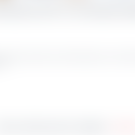
claration d’IR : les versements dé
 la majoration pour défaut ou retard de déclaration porte, en matière d’
és...