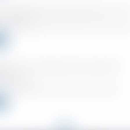
z l'index de l'égalité professionnelle avant le 1er ma
o el :
08/02/2024
de l'égalité professionnelle entre les femmes et les hommes comprend
ms
sur le revenu- Déclaration tardive- Assiette des
ations
o el :
06/02/2024
 le Tribunal Administratif de Grenoble, le Conseil d’Etat a rendu le...
ms
<<
<
...
13
14
15
16
17
18
19
...
>
>>