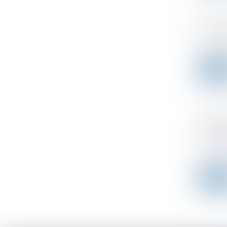
Publie
Publicad
L'index 
Leer 
Impôt 
major
Publicad
Saisi par
Leer 