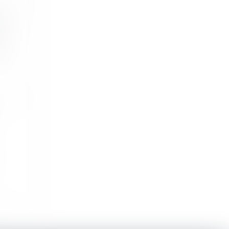
rs
...