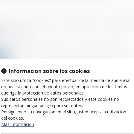
c commet une erreur sur vos impôts : il vous versera
ts
o el :
05/03/2024
commet une erreur sur vos impôts En cas d’erreur de l’administration...
ms
Informacion sobre los cookies
Este sitio utiliza "cookies" para efectuar de la medida de audiencia,
e Souscription de Parts de Créateur d’Entreprise et
no necesitando consetimiento previo, en aplicacion de los textos
sition : revirement de situation
que rige la proteccion de datos personales.
Sus datos personales no son recolectados y este cookies no
o el :
21/02/2024
representan ningun peligro para su material.
ons commenté en juin dernier un rescrit (BOI-RES-RSA-000127 ; 25 ma
Persiguiendo su navegacion en el sitio, usted aceptala utilizacion
del cookies.
ms
Mas informacion