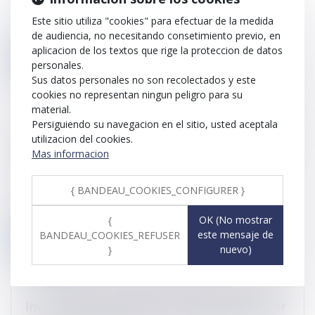
Pour la première fois cette année, les propriétaires de
Este sitio utiliza "cookies" para efectuar de la medida
locaux d’habitation d...
de audiencia, no necesitando consetimiento previo, en
aplicacion de los textos que rige la proteccion de datos
Leer ms
personales.
Sus datos personales no son recolectados y este
cookies no representan ningun peligro para su
material.
Les modalités de la déclaration et de
Persiguiendo su navegacion en el sitio, usted aceptala
utilizacion del cookies.
paiement de la taxe pour l'embauche d'un
Mas informacion
travailleur étranger sont fixées
Publicado el :
22/03/2023
{ BANDEAU_COOKIES_CONFIGURER }
Lorsqu’une entreprise recrute un salarié étranger pour
travailler en France,...
OK (No mostrar
{
este mensaje de
BANDEAU_COOKIES_REFUSER
Leer ms
nuevo)
}
Investissements Scellier : plafonds de loyer