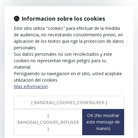
suivants du Code monétaire et financier
peut être constitutif d’une faute de
Informacion sobre los cookies
concurrence déloyale
Publicado el :
12/10/2023
Este sitio utiliza "cookies" para efectuar de la medida
de audiencia, no necesitando consetimiento previo, en
Afin de lutter contre le blanchiment des capitaux et le
aplicacion de los textos que rige la proteccion de datos
financement du terror...
personales.
Sus datos personales no son recolectados y este
Leer ms
cookies no representan ningun peligro para su
material.
Persiguiendo su navegacion en el sitio, usted aceptala
utilizacion del cookies.
La modification possible d'un régime fiscal
Mas informacion
de faveur ?
Publicado el :
11/10/2023
{ BANDEAU_COOKIES_CONFIGURER }
Un régime fiscal incitatif temporaire peut être modifié par
OK (No mostrar
{
le législateur sa...
este mensaje de
BANDEAU_COOKIES_REFUSER
nuevo)
}
Leer ms