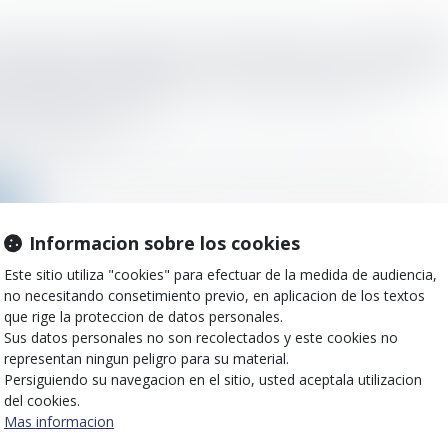
iement économique et reclassement : pas d’obligat
’employeur d’indiquer, dans ses lettres de recherche
 la formation, l’expérience et la qualification ou
enneté des salariés
o el :
04/05/2021
ne entreprise connaît ou anticipe des difficultés économiques et que..
ms
Informacion sobre los cookies
Este sitio utiliza "cookies" para efectuar de la medida de audiencia,
no necesitando consetimiento previo, en aplicacion de los textos
iement économique : jusqu’où personnaliser la rech
que rige la proteccion de datos personales.
eclassement dans le groupe ?
Sus datos personales no son recolectados y este cookies no
o el :
28/04/2021
representan ningun peligro para su material.
Persiguiendo su navegacion en el sitio, usted aceptala utilizacion
eur qui recherche des postes disponibles au sein du groupe pour le re
del cookies.
Mas informacion
ms