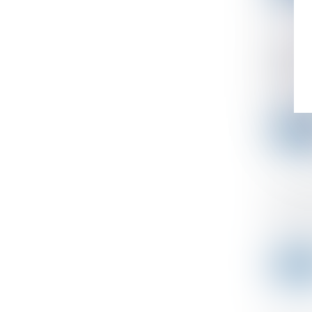
Impôts
2020
Publicad
La lutte 
Leer 
Ruptur
Publicad
Au cours
Leer 