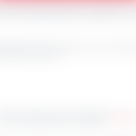
uros de fraude fiscale récupérés en
,8 milliards d'euros aux finances publiques en France en 2020, malgré 
 de l'Économie et des Finances...