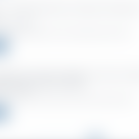
s : rebondissement dans un important contentieux 
o el :
21/04/2021
ribuables ont bénéficié à tort d'une exonération fiscale au titre de...
ms
ciement pour absence prolongée : 6 mois pour remp
rectrice est un délai raisonnable
o el :
20/04/2021
 de 6 mois entre le licenciement d’une directrice d’association absen...
ms