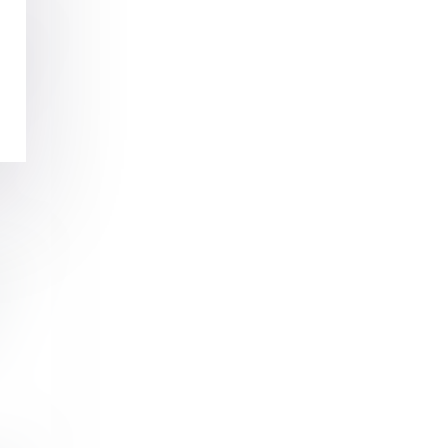
en
 ?
.