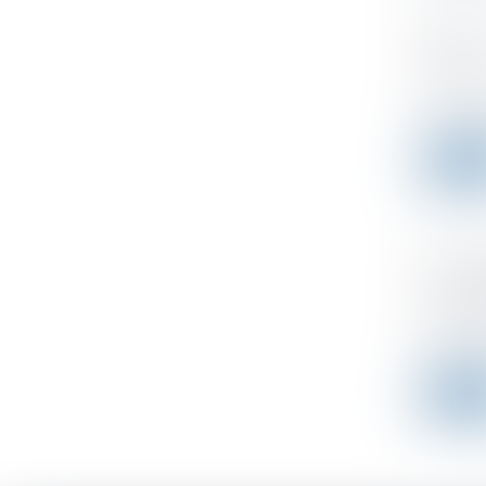
Impôt
l'ISF
Publicad
Des cont
Leer 
Licen
une di
Publicad
Un délai
Leer 