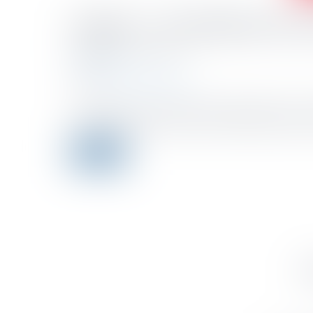
Impôts : 7,8 milliards d'e
Publicado el :
28/04/2021
Droit fiscal
Fuente :
www.moneyvox.fr
La lutte contre la fraude fiscale a rapporté près de 7
crise sanitaire, a annoncé mardi le ministère français
Leer ms