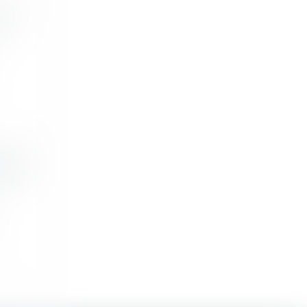
sur
lacer