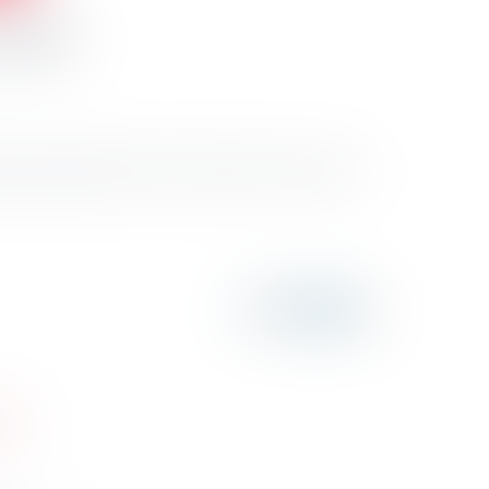
 2020
des perturbations dans les contrôles en raison de la