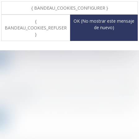
{ BANDEAU_COOKIES_CONFIGURER }
 : 7,8 milliards d'euros de fraude fiscale récupérés 
OK (No mostrar este mensaje
{
de nuevo)
BANDEAU_COOKIES_REFUSER
}
o el :
28/04/2021
contre la fraude fiscale a rapporté près de 7,8 milliards d'euros au...
ms
e période d'essai : pouvez-vous toucher le chômage
o el :
26/04/2021
 de la période d'essai, le salarié ou l'employeur peut rompre libreme..
ms