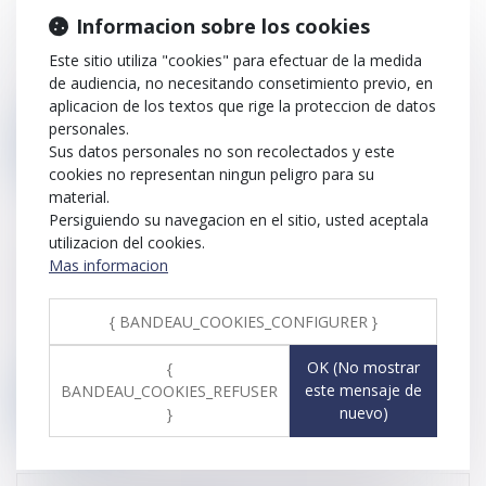
bulletins ?
Informacion sobre los cookies
Publicado el :
11/10/2022
Este sitio utiliza "cookies" para efectuar de la medida
Les mentions obligatoires du bulletin. Elles sont très
de audiencia, no necesitando consetimiento previo, en
nombreuses, et listées...
aplicacion de los textos que rige la proteccion de datos
personales.
Leer ms
Sus datos personales no son recolectados y este
cookies no representan ningun peligro para su
material.
Persiguiendo su navegacion en el sitio, usted aceptala
utilizacion del cookies.
Le plafond de la sécurité sociale devrait
Mas informacion
augmenter de près de 7 % en 2023
Publicado el :
06/10/2022
{ BANDEAU_COOKIES_CONFIGURER }
Selon le rapport de la commission des comptes de la
sécurité sociale, le proj...
OK (No mostrar
{
este mensaje de
BANDEAU_COOKIES_REFUSER
Leer ms
nuevo)
}