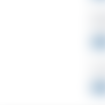
Rachat
quest
Publicad
Un quest
Leer 
Comme
Publicad
Jusqu’à 
Leer 