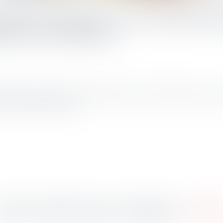
e/lieu de travail : De nouvelles po
nances rectificative
achat, la loi de finances rectificative (LFR) du 16/08/22 propose une 
u de travail des salariés...