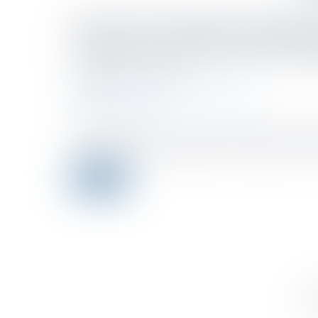
Frais de transport domicil
charge suite à la loi de fi
Publicado el :
16/11/2022
Droit fiscal
/
Fiscalité des professionnels
Fuente :
www.flf.fr
Dans le cadre des mesures de protection du pouvoir d’
charge des frais de transport entre le domicile et le lie
Leer ms