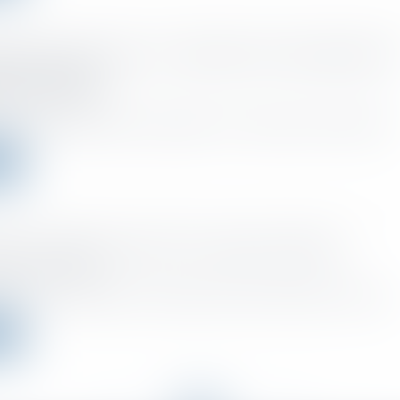
 de jours de repos : le ministère du travail publie u
ions-réponses
o el :
09/11/2022
ions-réponses attendu a été publié le 27 octobre par le ministère du..
ms
nt transformer les RTT en pouvoir d’achat ?
o el :
09/11/2022
fin 2025, les salariés qui le souhaitent, peuvent demander à leur emp...
ms