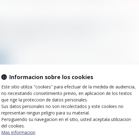
 social de l'indemnité transactionnelle réparant un
ice : nouvel exemple jurisprudentiel
o el :
17/11/2022
ipe, l’indemnité transactionnelle ne peut être exonérée que pour sa f...
ms
Informacion sobre los cookies
Este sitio utiliza "cookies" para efectuar de la medida de audiencia,
de transport domicile/lieu de travail : De nouvelles
no necesitando consetimiento previo, en aplicacion de los textos
ilités de prise en charge suite à la loi de finances
que rige la proteccion de datos personales.
cative
Sus datos personales no son recolectados y este cookies no
o el :
16/11/2022
representan ningun peligro para su material.
Persiguiendo su navegacion en el sitio, usted aceptala utilizacion
cadre des mesures de protection du pouvoir d’achat, la loi de finance..
del cookies.
Mas informacion
ms