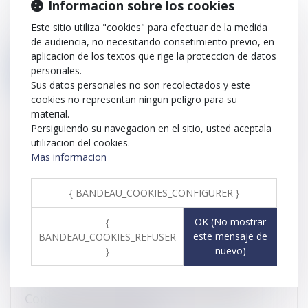
Informacion sobre los cookies
Publicado el :
06/09/2023
Este sitio utiliza "cookies" para efectuar de la medida
Avec la généralisation de la facturation électronique et de
de audiencia, no necesitando consetimiento previo, en
la transmission à...
aplicacion de los textos que rige la proteccion de datos
personales.
Leer ms
Sus datos personales no son recolectados y este
cookies no representan ningun peligro para su
material.
Persiguiendo su navegacion en el sitio, usted aceptala
Déclaration de revenus : une correction en
utilizacion del cookies.
ligne est possible jusqu'au 7-12-2023
Mas informacion
Publicado el :
05/09/2023
Une correction en ligne. Si à la réception de son avis
{ BANDEAU_COOKIES_CONFIGURER }
d’impôt sur le revenu,...
OK (No mostrar
{
Leer ms
este mensaje de
BANDEAU_COOKIES_REFUSER
nuevo)
}
Commerces alimentaires : les réseaux