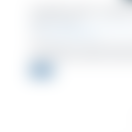
Contrôle Urssaf : la chart
Publicado el :
28/04/2022
Droit du travail - Employeurs
/
Droit de la protection 
Fuente :
www.editions-legislatives.fr
Un arrêté, publié au JO du 13 avril 2022, met à jour l
cotisant contrôlé est mise à disposition de la perso
redevable la procédure de contrôle et les droits dont
Leer ms