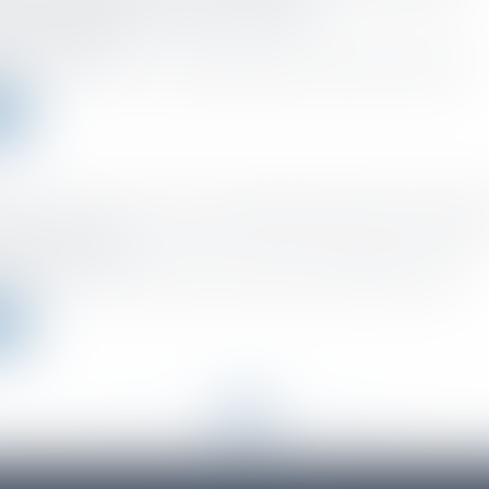
che diminue la base d'imputation
o el :
27/04/2022
décision inédite, le Conseil d'Etat juge que les bénéfices ayant donn...
ms
ement moral et stress professionnel dans l’entrepr
o el :
27/04/2022
rofessionnel, harcèlement moral au travail, les qualificatifs revêten...
ms
<<
<
...
50
51
52
53
54
55
56
...
>
>>