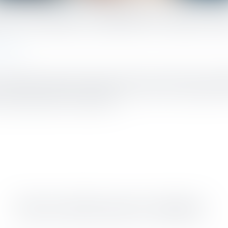
e du cotisant contrôlé est mise à j
sociale
e modèle de la charte du cotisant contrôlé. Cette nouvelle version s’a
nne contrôlée au début des opérations de contrôle et est opposable à 
 il dispose pendant son déroulement...