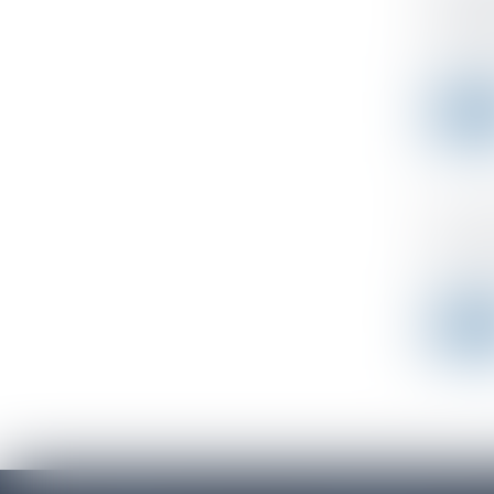
recher
Publicad
Par une 
Leer 
Harcèl
Publicad
Stress p
Leer 