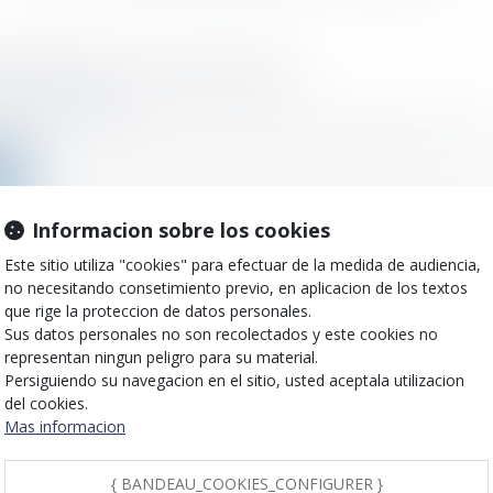
R soumis à de nouvelles règles
o el :
04/05/2022
ent unique d'évaluation des risques (DUER) doit désormais être cons
ms
Informacion sobre los cookies
Este sitio utiliza "cookies" para efectuar de la medida de audiencia,
le Urssaf : la charte du cotisant contrôlé est mise à
no necesitando consetimiento previo, en aplicacion de los textos
o el :
28/04/2022
que rige la proteccion de datos personales.
Sus datos personales no son recolectados y este cookies no
é, publié au JO du 13 avril 2022, met à jour le modèle de la charte d...
representan ningun peligro para su material.
Persiguiendo su navegacion en el sitio, usted aceptala utilizacion
ms
del cookies.
Mas informacion
{ BANDEAU_COOKIES_CONFIGURER }