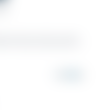
our
pplique à compter du 1er janvier 2022. La charte du
l’Urssaf. Ce document a pour objet de présenter au