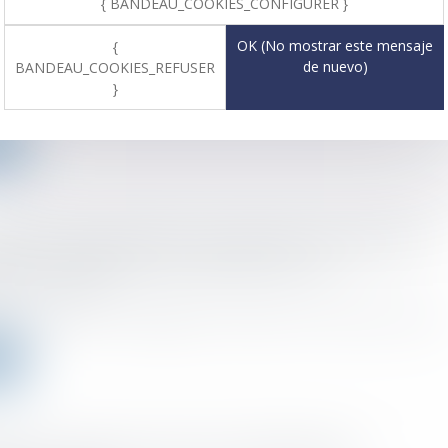
{ BANDEAU_COOKIES_CONFIGURER }
 nullité des conventions créatrices d'engagements
tuels
OK (No mostrar este mensaje
{
de nuevo)
BANDEAU_COOKIES_REFUSER
o el :
23/11/2022
}
entions à durée indéterminée peuvent être considérées comme créan
ms
ndicat peut demander la suspension du règlement
eur pour défaut de consultation du CSE
o el :
23/11/2022
loyeur manque à son obligation de consulter le CSE avant une mise à j.
ms