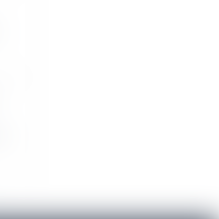
..
m...