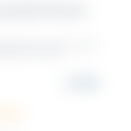
ponsabilité délictuelle
ue des contrats en cours. Pour autant, le repreneur
nt rappelé la Cour de cassation...