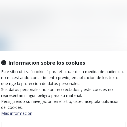
rdiction de l’obtention d’un avantage sans contrepar
portionné est valide
o el :
25/11/2022
il constitutionnel déclare conforme à la Constitution l'article L 442...
ms
Informacion sobre los cookies
Este sitio utiliza "cookies" para efectuar de la medida de audiencia,
veau dossier médical en santé au travail peut être 
no necesitando consetimiento previo, en aplicacion de los textos
que rige la proteccion de datos personales.
o el :
23/11/2022
Sus datos personales no son recolectados y este cookies no
t publié au JO du 16 novembre, pris en application de la loi du 2 aoû...
representan ningun peligro para su material.
Persiguiendo su navegacion en el sitio, usted aceptala utilizacion
del cookies.
ms
Mas informacion