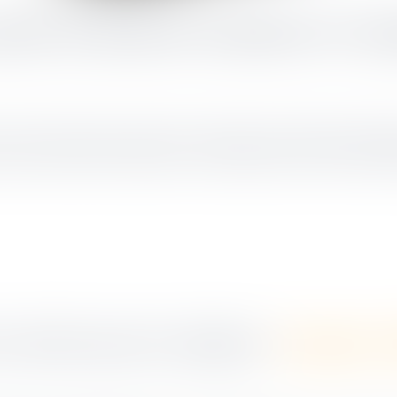
prise de fonds de commerce et res
 cession du fonds de commerce ne prévoit pas de transfert automatiq
 accord conclu entre le cédant et un cocontractant, comme l’a récemme