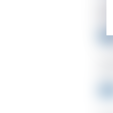
Pas de
perpé
Publicad
Les conv
Leer 
Un sy
intéri
Publicad
Si l’emp
Leer 