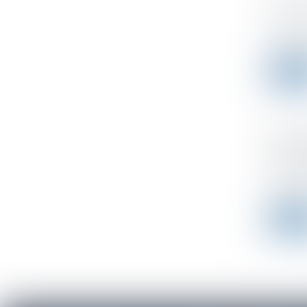
Le dép
Publicad
A partir
Leer 
Accord
respon
Publicad
Soumis à
Leer 