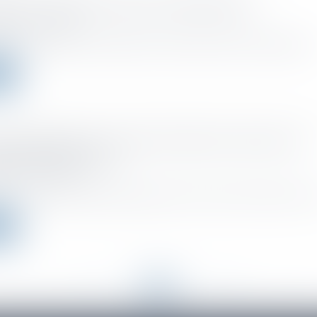
ôt des comptes annuels se dématérialise
o el :
23/11/2022
 de l’année prochaine, le dépôt des comptes annuels des entreprises n.
ms
 de distribution, reprise de fonds de commerce et
sabilité délictuelle
o el :
17/11/2022
 un formalisme relativement léger, l’acte de cession du fonds de com
ms
<<
<
...
33
34
35
36
37
38
39
...
>
>>