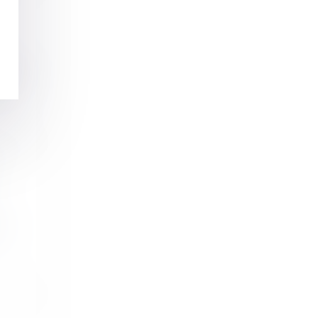
t un...
..