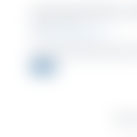
Accord de distribution, re
Publicado el :
17/11/2022
Droit commercial
/
Droit de la distribution
Fuente :
www.lemag-juridique.com
Soumis à un formalisme relativement léger, l’acte de
ne doit pas se rendre complice de l'inexécution d’un
Leer ms