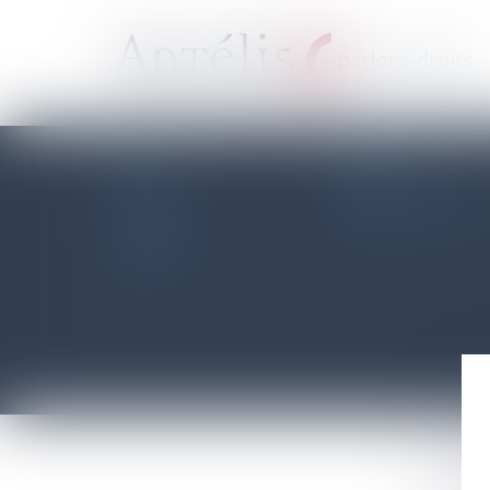
Fiscalidad : Séle
Retour
Antélis
Mapa del sitio
Equipo
Aviso legal
Competencias
Politique de confidenti
Contacto
Politique de cookies
Blog-Noticias
Artículos