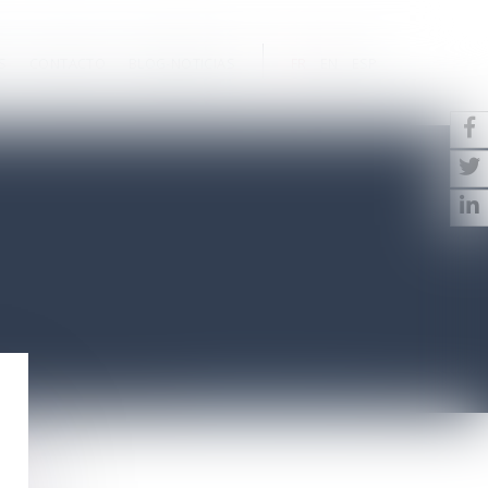
S
CONTACTO
BLOG-NOTICIAS
FR
EN
ESP
Septeo Digital & Services © 2021