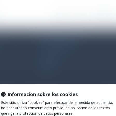
ctionnez une ville
ANTÉLIS
EQUIPO
COMPETENCIA
Antélis Avocats Associés
Equipos de especialistas
alité
en Francia y España
Encuéntranos en
Informacion sobre los cookies
Este sitio utiliza "cookies" para efectuar de la medida de audiencia,
no necesitando consetimiento previo, en aplicacion de los textos
que rige la proteccion de datos personales.